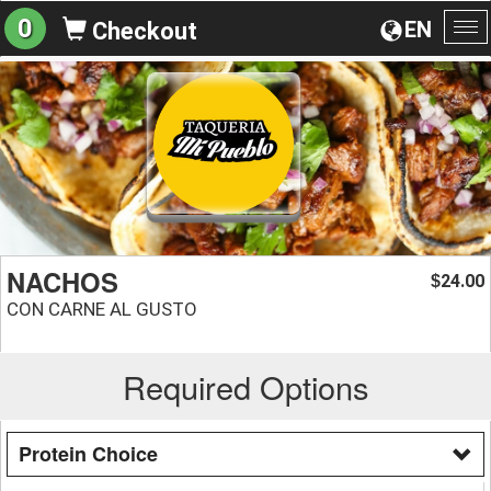
0
EN
Checkout
To
na
NACHOS
24.00
$
CON CARNE AL GUSTO
Required Options
Protein Choice